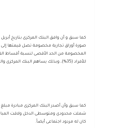
المخصومة من الحد الأقصى لنسبة أقساط القر
للأفراد (35%)، وبذلك يساهم البنك المركزى والقطاع المصرفى بمبلغ 100 مليار جنيه لدعم القطاع العقارى فى مصر.
شملت محدودى ومتوسطى الدخل ولاقت المبادرة
كان له مردود اجتماعى أيضاً.