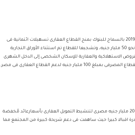
كما سبق و أن وافق البنك المركزى بتاريخ أبريل 2019 بالسماح للبنوك بمنح القطاع العقارى تسهيلات ائتمانية فى
صورة أوراق تجارية مخصومة تصل قيمتها إلى نحو 50 مليار جنيه، وتشجيعا للقطاع تم استثناء الأوراق التجارية
وض الاستهلاكية والعقارية للإسكان الشخصى إلى الدخل الشهرى
كما سبق وأن أصدر البنك المركزى مبادرة مبلغ 20 مليار جنيه مصرى لتنشيط التمويل العقارى بأسعارعائد مُخفضة
 اقبالا كبيرا حيث ساهمت فى دعم شريحة كبيرة من المجتمع مما