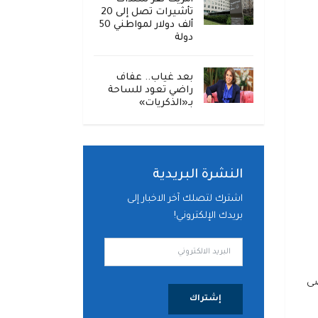
تأشيرات تصل إلى 20
ألف دولار لمواطني 50
دولة
بعد غياب.. عفاف
راضي تعود للساحة
بـ«الذكريات»
النشرة البريدية
اشترك لتصلك آخر الاخبار إلى
بريدك الإلكتروني!
صى
إشتراك