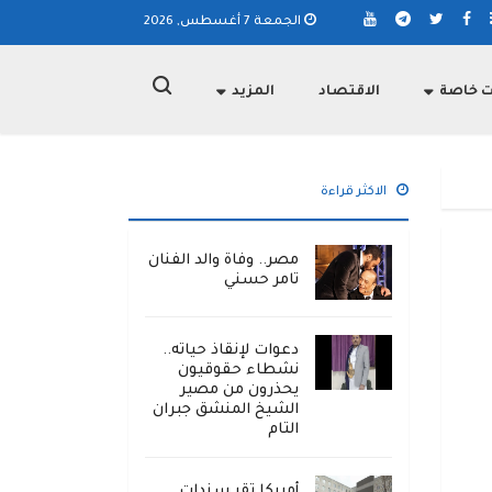
الجمعة 7 أغسطس, 2026
ت خاصة
الاقتصاد
المزيد
الاكثر قراءة
مصر.. وفاة والد الفنان
تامر حسني
دعوات لإنقاذ حياته..
نشطاء حقوقيون
يحذرون من مصير
الشيخ المنشق جبران
التام
أمريكا تقر سندات