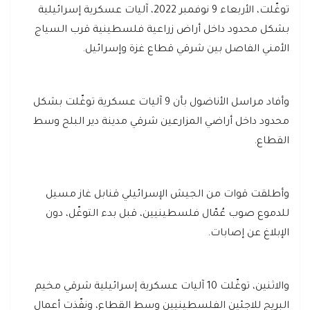
توغّلت، الأربعاء 9 نوفمبر 2022، آليات عسكرية إسرائيلية
بشكل محدود داخل أراض زراعية فلسطينية قرب السياج
الأمني الفاصل بين شرقي قطاع غزة وإسرائيل.
وأفاد مراسل الأناضول بأن 9 آليات عسكرية توغّلت بشكل
محدود داخل أراضي المزارعين شرقي مدينة دير البلح وسط
القطاع.
وأطلقت قوات من الجيش الإسرائيلي قنابل غاز مسيل
للدموع صوب عُمّال فلسطينيين، قبل بدء التوغّل، دون
الإبلاغ عن إصابات.
والاثنين، توغّلت 10 آليات عسكرية إسرائيلية شرقي مخيم
البريج للاجئين الفلسطينيين وسط القطاع، ونفّذت أعمال