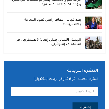
حراك سوق الجمعة يفتح مؤسسات طرابلس..
ويؤكد: احتجاجاتنا مستمرة
بعد غياب.. عفاف راضي تعود للساحة
بـ«الذكريات»
الجيش اللبناني يعلن إصابة 5 عسكريين في
استهداف إسرائيلي
النشرة البريدية
اشترك لتصلك آخر الاخبار إلى بريدك الإلكتروني!
إشتراك