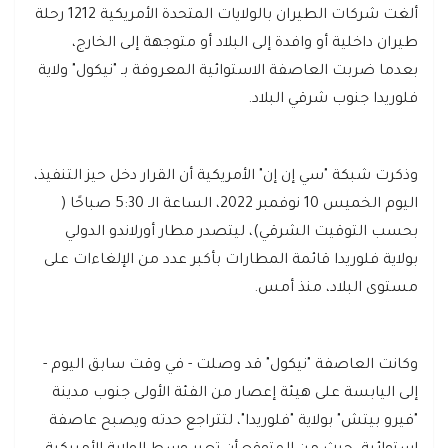
ألغت شركات الطيران بالولايات المتحدة الأمريكية 1212 رحلة
طيران داخلية أو وافدة إلى البلاد أو متوجهة إلى الخارج،
بعدما ضربت العاصفة الاستوائية المعروفة بـ "نيكول" ولاية
فلوريدا جنوب شرقي البلاد.
وذكرت شبكة "سي إن إن" الأمريكية أن القرار دخل حيز التنفيذ،
اليوم الخميس 10 نوفمبر 2022، الساعة الـ 5:30 صباحًا (
بحسب التوقيت الشرقي)، ليتصدر مطار أورلاندو الدولي
بولاية فلوريدا قائمة المطارات بأكبر عدد من الإلغاءات على
مستوى البلاد، منذ أمس.
وكانت العاصفة "نيكول" قد وصلت - في وقت سابق اليوم -
إلى اليابسة على هيئة إعصار من الفئة الأولى جنوب مدينة
"فيرو بيتش" بولاية "فلوريدا"، لتتراجع حدته ويصبح عاصفة