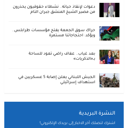
دعوات لإنقاذ حياته.. نشطاء حقوقيون يحذرون
من مصير الشيخ المنشق جبران التام
حراك سوق الجمعة يفتح مؤسسات طرابلس..
ويؤكد: احتجاجاتنا مستمرة
بعد غياب.. عفاف راضي تعود للساحة
بـ«الذكريات»
الجيش اللبناني يعلن إصابة 5 عسكريين في
استهداف إسرائيلي
النشرة البريدية
اشترك لتصلك آخر الاخبار إلى بريدك الإلكتروني!