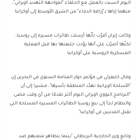
اليوم السبت بالعمل مع الحلفاء "لمواجهة التهديد الإيراني"،
متهما إياها بـ"إراقة الدماء" من الشرق الأوسط إلى أوكرانيا.
وكانت إيران أقرّت بأنّها أرسلت طائرات مسيرة إلى روسيا،
لكنّها أصرّت على أنها زوّدت حليفتها بها قبل العملية
العسكرية الروسية على أوكرانيا.
وقال كليفرلي في مؤتمر حوار المنامة السنوي في البحرين إن
"الأسلحة الإيرانية تهدّد المنطقة بأسرها"، مشيرا إلى أن
"البرنامج النووي الإيراني اليوم أكثر تقدمًا من أي وقت مضى
والنظام لجأ إلى بيع روسيا الطائرات المسيرة المسلحة التي
تقتل المدنيين في أوكرانيا".
وتابع وزير الخارجية البريطاني "بينما يتظاهر شعبهم ضد