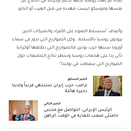
بلاده لم تهدد روسيا لكنها تدعم أوكرانيا في الدفاع عن
نفسها وموسكو ليست مهددة من قبل الغرب أو الناتو.
وأضاف "سنسلط الضوء على الأفراد والشركات الذين
يزودون روسيا بالأسلحة.. وكل الصواريخ التي تدور في سماء
أوروبا سببها حرب بوتين فالصواريخ التي تطلقها أوكرانيا
تأتي ردا على هجمات روسيا وننتظر نتائج التحقيقات حول
الصواريخ التي سقطت في بولندا".
الخبر السابق
ترامب: حرب إيران ستنتهي قريباً ولدينا
ذخيرة هائلة
الخبر التالي
الرئيس الإيراني: التواصل مع مجتبى
خامنئي صعب للغاية في الوقت الراهن