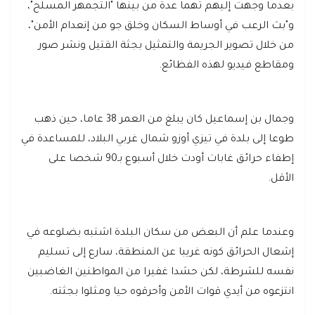
بعدما وجهت إليهم تهما عدة من بينها "التجمهر المسلح"،
و"بث الرعب في أوساط السكان وخلق جو من إنعدام الأمن"،
من خلال تصوير الجريمة والتمثيل بجثة القتيل ونشر صور
ومقاطع فيديو لهذه الفظائع.
وجمال بن إسماعيل كان يبلغ من العمر 38 عاما، حين ذهب
طوعا إلى بلدة في تيزي أوزو شمال غربي البلاد، للمساعدة في
إطفاء حرائق غابات أودت خلال أسبوع بـ90 شخصا على
الأقل.
وعندما علم أن البعض من سكان البلدة اشتبه بضلوعه في
إشعال الحرائق كونه غريبا عن المنطقة، سارع إلى تسليم
نفسه للشرطة، لكن حشدا غفيرا من المواطنين الغاضبين
انتزعوه من أيدي قوات الأمن وأحرقوه حيا ومثلوا بجثته.