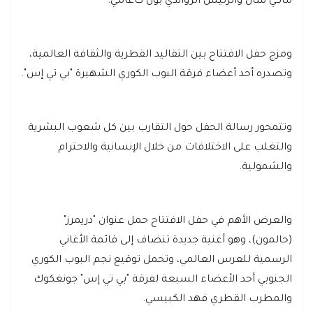
ماكي سال والرئيس الرواندي بول كاغامي.
ومزج حفل الافتتاح بين التقاليد القطرية والثقافة العالمية،
وتصدره أحد أعضاء فرقة البوب الكوري الشهيرة "بي تي إس".
وتتمحور رسالة الحفل حول التقارب بين كل شعوب البشرية
والتغلب على الاختلافات من خلال الإنسانية والاحترام
والشمولية.
والعرض الأهم في حفل الافتتاح حمل عنوان "دريمرز"
(حالمون)، وهو أغنية جديدة تنضاف إلى قائمة الأغاني
الرسمية للعرس العالمي، وتحمل توقيع نجم البوب الكوري
الجنوبي أحد الأعضاء السبعة لفرقة "بي تي إس" جونغكوك
والمطرب القطري فهد الكبيسي.