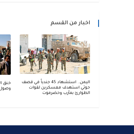
اخبار من القسم
اليمن.. استشهاد 45 جندياً في قصف
خنق ال
حوثي استهدف معسكرين لقوات
وصول ا
غ عن حادث بحري
الطوارئ بمأرب وحضرموت