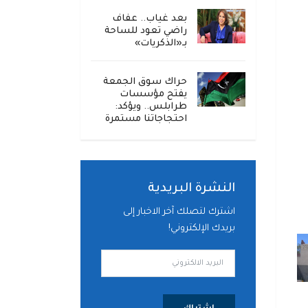
بعد غياب.. عفاف
راضي تعود للساحة
بـ«الذكريات»
حراك سوق الجمعة
يفتح مؤسسات
طرابلس.. ويؤكد:
احتجاجاتنا مستمرة
النشرة البريدية
اشترك لتصلك آخر الاخبار إلى
بريدك الإلكتروني!