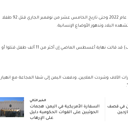
وبحسب منظمة إنقاذ الطفولة فإنه ومنذ بداية عام 2022 وحتى تاريخ الخامس عشر من نوفمبر الجاري قتل 92 طفلا
كانت منظمة الأمم المتحدة للطفولة (يونيسيف) قد قالت نهاية أغسطس الماضي إن أكثر من 11 ألف طفل قتلوا أو
ات الآلاف وشردت الملايين، ودفعت اليمن إلى شفا المجاعة مع انهيار
.
الخبر التالي
ين في قصف
السفارة الأمريكية في اليمن: هجمات
زحين
الحوثيين على القوات الحكومية دليل
على الإرهاب