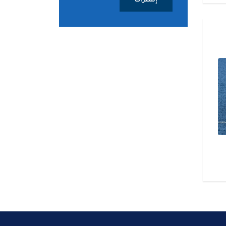
إشتراك
اليمن.. استشهاد 45 جندياً في قصف
خنق الإغاثة.. تصعيد ا
حوثي استهدف معسكرين لقوات
وصول الإمدادات لملايي
الطوارئ بمأرب وحضرموت