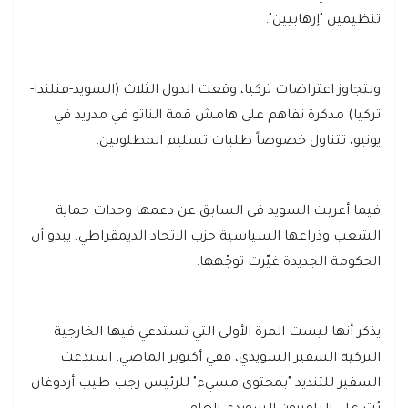
تنظيمين "إرهابيين".
ولتجاوز اعتراضات تركيا، وقعت الدول الثلاث (السويد-فنلندا-
تركيا) مذكرة تفاهم على هامش قمة الناتو في مدريد في
يونيو، تتناول خصوصاً طلبات تسليم المطلوبين.
فيما أعربت السويد في السابق عن دعمها وحدات حماية
الشعب وذراعها السياسية حزب الاتحاد الديمقراطي، يبدو أن
الحكومة الجديدة غيّرت توجّهها.
يذكر أنها ليست المرة الأولى التي تستدعي فيها الخارجية
التركية السفير السويدي، ففي أكتوبر الماضي، استدعت
السفير للتنديد "بمحتوى مسيء" للرئيس رجب طيب أردوغان