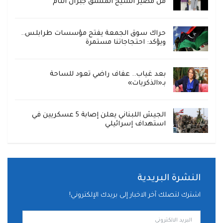
من مصير الشيخ المنشق جبران التام
حراك سوق الجمعة يفتح مؤسسات طرابلس..
ويؤكد: احتجاجاتنا مستمرة
بعد غياب.. عفاف راضي تعود للساحة
بـ«الذكريات»
الجيش اللبناني يعلن إصابة 5 عسكريين في
استهداف إسرائيلي
النشرة البريدية
اشترك لتصلك آخر الاخبار إلى بريدك الإلكتروني!