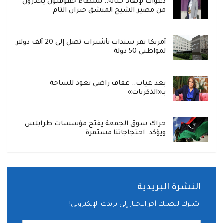
دعوات لإنقاذ حياته.. نشطاء حقوقيون يحذرون
من مصير الشيخ المنشق جبران التام
أمريكا تقر سندات تأشيرات تصل إلى 20 ألف دولار
لمواطني 50 دولة
بعد غياب.. عفاف راضي تعود للساحة
بـ«الذكريات»
حراك سوق الجمعة يفتح مؤسسات طرابلس..
ويؤكد: احتجاجاتنا مستمرة
النشرة البريدية
اشترك لتصلك آخر الاخبار إلى بريدك الإلكتروني!