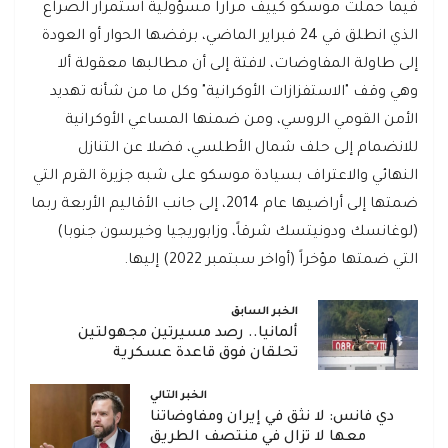
فيما حملت موسكو كييف مراراً مسؤولية استمرار الصراع
الذي انطلق في 24 فبراير الماضي، برفضها الحوار أو العودة
إلى طاولة المفاوضات، لافتة إلى أن مطالبها معقولة ألا
وهي وقف "الاستفزازات الأوكرانية" وكل ما من شأنه تهديد
الأمن القومي الروسي، ومن ضمنها المساعي الأوكرانية
للانضمام إلى حلف شمال الأطلسي، فضلا عن التنازل
النهائي والاعتراف بسيادة موسكو على شبه جزيرة القرم التي
ضمتها إلى أراضيها عام 2014، إلى جانب الأقاليم الأربعة ربما
(لوغانسك ودونيتسك شرقاً، وزابوريجيا وخيرسون جنوبا)
التي ضمتها مؤخراً (أواخر سبتمبر 2022) إليها.
الخبر السابق
ألمانيا.. رصد مسيرتين مجهولتين
تحلقان فوق قاعدة عسكرية
الخبر التالي
دي فانس: لا نثق في إيران ومفاوضاتنا
معها لا تزال في منتصف الطريق