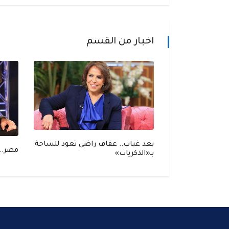
اخبار من القسم
لاح إسبانيا
بعد غياب.. عفاف راضي تعود للساحة
مصر.. 
بات
بـ«الذكريات»