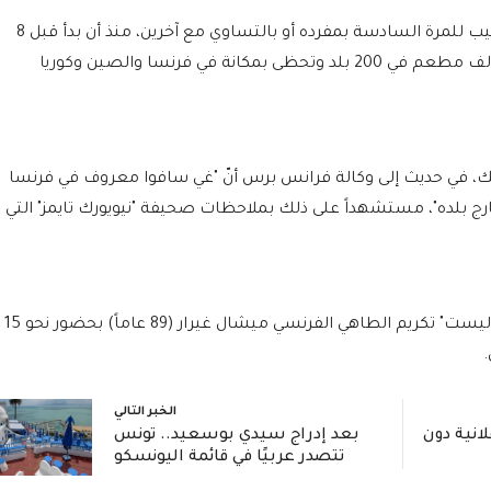
وتبوأ المطعم الفرنسي "غي سافوا" صدارة الترتيب للمرة السادسة بمفرده أو بالتساوي مع آخرين، منذ أن بدأ قبل 8
سنوات إصدار "لا ليست" التي تدرس أوضاع 30 ألف مطعم في 200 بلد وتحظى بمكانة في فرنسا والصين وكوريا
يك، في حديث إلى وكالة فرانس برس أنّ "غي سافوا معروف في فرنسا
 بلده"، مستشهداً على ذلك بملاحظات صحيفة "نيويورك تايمز" التي
وخلال حفلتها المرتقبة في 28 نوفمبر، تعتزم "لا ليست" تكريم الطاهي الفرنسي ميشال غيرار (89 عاماً) بحضور نحو 15
.
الخبر التالي
انية دون
بعد إدراج سيدي بوسعيد.. تونس
تتصدر عربيًا في قائمة اليونسكو