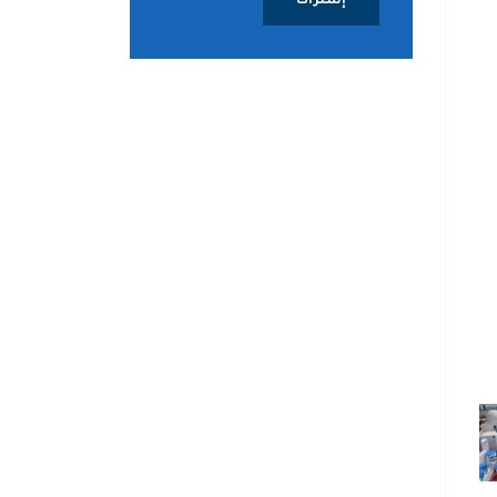
إشتراك