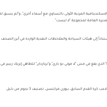
سكندينافية المرتبة الأولى بالتساوي مع أسماء أخرى"، و"لم يسبق له
المديرة العامة لمجموعة "لا ليست".
اداً إلى هيئات السياحة والملاحظات النقدية الواردة في أبرز الصحف
الذي يقع في مبنى "لا موني دو باري" و"برناردان" للطاهي إيريك ريبير في
ويحمل مطعم "فرانتسن" الذي يملكه الشيف ولاعب كرة القدم السابق، بيورن فرانتسن، تصنيف 3 نجوم من دليل