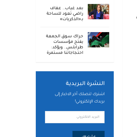
بعد غياب.. عفاف
راضي تعود للساحة
بـ«الذكريات»
حراك سوق الجمعة
يفتح مؤسسات
طرابلس.. ويؤكد:
احتجاجاتنا مستمرة
النشرة البريدية
اشترك لتصلك آخر الاخبار إلى
بريدك الإلكتروني!