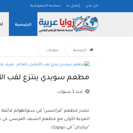
من نحن
إتصل بنا
سياسة الخصوصية
الرئيسية
أخ
الرئيسية
منوعات
مطعم سويدي ينتزع لقب الأف
منذ 3 سنوات
تصدر مطعم "فرانتسن" في ستوكهولم قائمة "لا
المرتبة الأولى مع مطعم الشيف الفرنسي غي س
"برناردان" في نيويورك.