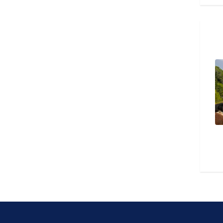
بعد غياب.. عفاف راضي تعود للساحة
مصر.. وفاة والد الفنا
بـ«الذكريات»