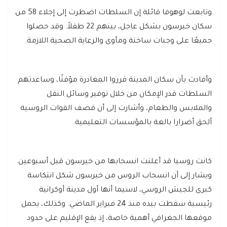
وتابعت لوهوفا قائلة إن السلطات اضطرت إلى إجلاء 58 من
سكان خيرسون بشكل عاجل، بينهم 22 طفلاً. وقد حصلوا
جميعًا على وجبات ساخنة ومأوى والرعاية الصحية اللازمة.
وأفادت بأن سكان المدينة قرروا المغادرة مؤقتًا، وساعدتهم
السلطات قدر الإمكان من خلال توفير وسائل النقل
والملابس والطعام، وأشارت إلى أن قصف القوات الروسية
ألحق أضرارا بالغة بالمؤسسات التعليمية.
كانت روسيا قد أعلنت انسحابها من خيرسون قبل أسبوعين.
ويشار إلى أن انسحاب الروس من خيرسون شكل انتكاسة
كبرى للجيش الروسي، لاسيما أنها أول مدينة أوكرانية
رئيسية سقطت بيده منذ 24 فبراير الماضي. وكذلك، يحمل
موقعها الجغرافي أهمية خاصة، إذ يقع الإقليم على حدود