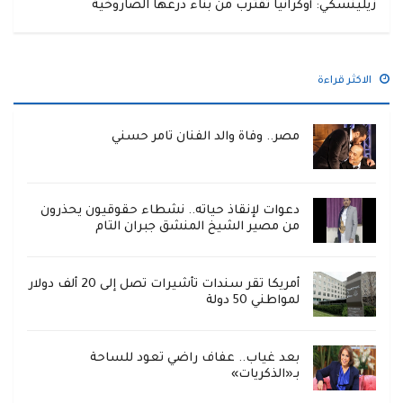
زيلينسكي: أوكرانيا تقترب من بناء درعها الصاروخية
الاكثر قراءة
مصر.. وفاة والد الفنان تامر حسني
دعوات لإنقاذ حياته.. نشطاء حقوقيون يحذرون
من مصير الشيخ المنشق جبران التام
أمريكا تقر سندات تأشيرات تصل إلى 20 ألف دولار
لمواطني 50 دولة
بعد غياب.. عفاف راضي تعود للساحة
بـ«الذكريات»