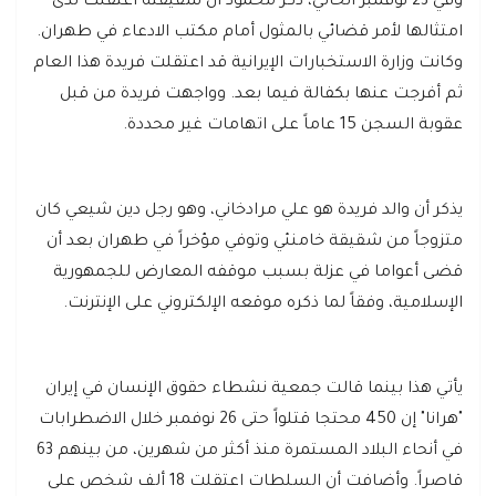
وفي 23 نوفمبر الحالي، ذكر محمود أن شقيقته اعتقلت لدى
امتثالها لأمر قضائي بالمثول أمام مكتب الادعاء في طهران.
وكانت وزارة الاستخبارات الإيرانية قد اعتقلت فريدة هذا العام
ثم أفرجت عنها بكفالة فيما بعد. وواجهت فريدة من قبل
عقوبة السجن 15 عاماً على اتهامات غير محددة.
يذكر أن والد فريدة هو علي مرادخاني، وهو رجل دين شيعي كان
متزوجاً من شقيقة خامنئي وتوفي مؤخراً في طهران بعد أن
قضى أعواما في عزلة بسبب موقفه المعارض للجمهورية
الإسلامية، وفقاً لما ذكره موقعه الإلكتروني على الإنترنت.
يأتي هذا بينما قالت جمعية نشطاء حقوق الإنسان في إيران
"هرانا" إن 450 محتجا قتلواً حتى 26 نوفمبر خلال الاضطرابات
في أنحاء البلاد المستمرة منذ أكثر من شهرين، من بينهم 63
قاصراً. وأضافت أن السلطات اعتقلت 18 ألف شخص على