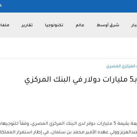
بار
شرق أوسط
عالم
تكنولوجيا
تقارير
ملفا
السعودية تمدد آجال وديعة بـ5 مليارات دولار في البنك المركزي
قررت المملكة العربية السعودية تمديد أجل وديعة بقيمة 5 مليارات دولار لدى البنك المركزي المصري، وفقاً للتوجيه
العزيز وولي عهده الأمير محمد بن سلمان، في إطار استمرار المملكة