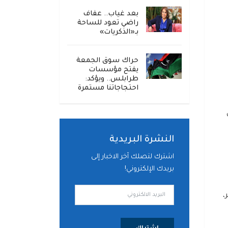
بعد غياب.. عفاف
راضي تعود للساحة
بـ«الذكريات»
حراك سوق الجمعة
يفتح مؤسسات
طرابلس.. ويؤكد:
احتجاجاتنا مستمرة
النشرة البريدية
اشترك لتصلك آخر الاخبار إلى
بريدك الإلكتروني!
،