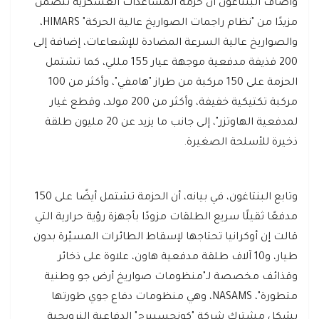
وأضاف البنتاغون أن حزمة المساعدات العسكرية تتضمن
مزيدًا من "نظام راجمات الصواريخ عالية الحركة" HIMARS،
والصواريخ عالية السرعة المضادة للإشعاعات، إضافة إلى
200 قذيفة مدفعية موجهة عيار 155 مللي، كما تشتمل
الحزمة على 150 مركبة من طراز "هامفي"، وأكثر من 100
مركبة تكتيكية خفيفة، وأكثر من 200 مولد، وقطع غيار
لمدفعية الهاوتزر"، إلى جانب ما يزيد عن 20 مليون طلقة
ذخيرة للأسلحة الصغيرة.
وتابع البنتاغون، في بيانه، أن الحزمة تشتمل أيضًا على 150
مدفعًا ثقيلًا سريع الطلقات مزودًا بأجهزة رؤية حرارية التي
قالت إن أوكرانيا تحتاجها لإسقاط الطائرات المسيّرة بدون
طيار، و10 آلاف طلقة مدفعية هاون، علاوة على ذخائر
وقذائف مخصصة لـ"منظومات صواريخ أرض جو وطنية
متطورة"، NASAMS، وهي منظومات دفاع جوي طورتها
بشكل مشترك شركة "كونجسبيرج" الدفاعية النرويجية