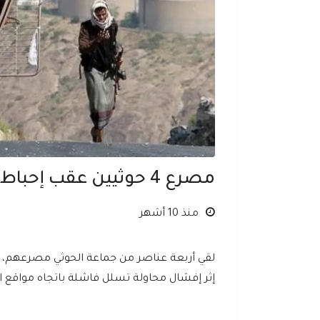
مصرع 4 حوثيين عقب إحباط هجوم في تعز.. ومقتل ضابط بمأرب
منذ 10 أشهر
لقي أربعة عناصر من جماعة الحوثي مصرعهم، 
إثر إفشال محاولة تسلل فاشلة باتجاه مواقع ا