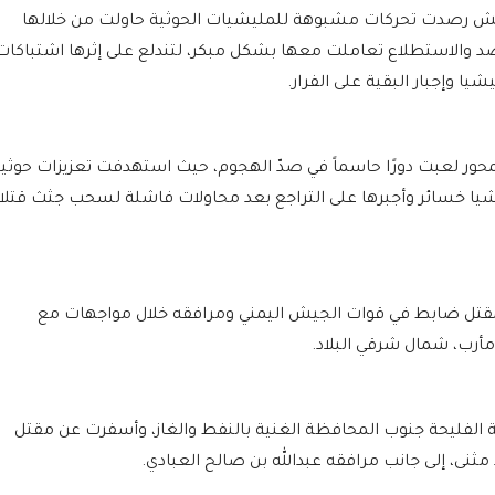
لجيش رصدت تحركات مشبوهة للمليشيات الحوثية حاولت من خلالها
رصد والاستطلاع تعاملت معها بشكل مبكر، لتندلع على إثرها اشتباكات
 وإجبار البقية على الفرار.
للمحور لعبت دورًا حاسماً في صدّ الهجوم، حيث استهدفت تعزيزات حوثي
ليشيا خسائر وأجبرها على التراجع بعد محاولات فاشلة لسحب جثث قتلا
قتل ضابط في قوات الجيش اليمني ومرافقه خلال مواجهات مع
رب، شمال شرقي البلاد.
 الفليحة جنوب المحافظة الغنية بالنفط والغاز، وأسفرت عن مقتل
 مثنى، إلى جانب مرافقه عبدالله بن صالح العبادي.