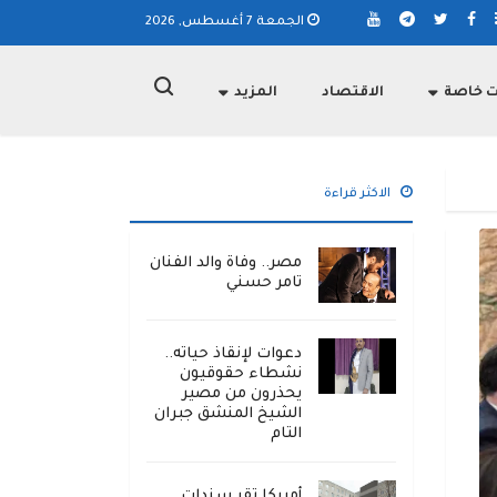
الجمعة 7 أغسطس, 2026
ت خاصة
الاقتصاد
المزيد
الاكثر قراءة
مصر.. وفاة والد الفنان
تامر حسني
دعوات لإنقاذ حياته..
نشطاء حقوقيون
يحذرون من مصير
الشيخ المنشق جبران
التام
أمريكا تقر سندات