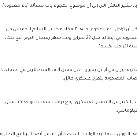
تشير الدلائل الآن إلى أن موضوع الهجوم بات مسألة أيام معدودة".
مكن أن تؤجل بدء الهجوم، منها "انعقاد مجلس السلام الخميس في
واشنطن، وعدم انتهاء دورة الألعاب الأولمبية الشتوية في إيطاليا قبل 22 فبراير، وبدء شهر رمضان اليوم. مع ذلك،
سبة لترامب نفسه".
ية لإيران في أوائل يناير ردا على مقتل آلاف المتظاهرين في احتجاجات
اوضات المصحوبة بتعزيز عسكري هائل.
در الكبير من الانتشار العسكري، رفع ترامب سقف التوقعات بشأن
دبلوماسي.
النووي، بينما تريد الولايات المتحدة أن تشمل أيضا البرنامج الصارو