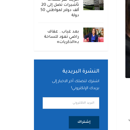
تأشيرات تصل إلى 20
ألف دولار لمواطني 50
دولة
بعد غياب.. عفاف
راضي تعود للساحة
بـ«الذكريات»
النشرة البريدية
اشترك لتصلك آخر الاخبار إلى
بريدك الإلكتروني!
ل
إشتراك