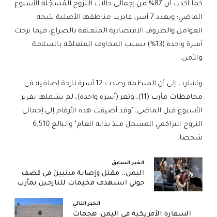
كما أكدت أن 87% من إجمالي حالات النزوح المُسجّلة الأسبوع
الماضي؛ وبعدد 7 أسر، غادرت مناطقها الأصلية نتيجة
العوامل والظروف الاقتصادية المتعلقة بالصراع، فيما نزحت
أسرة واحدة (13%) بسبب المخاوف المتعلقة بالسلامة
والأمن.
واشارت إلى أن المنظمة رصدت 12 أسرة نازحة إضافية في
محافظات مأرب (11)، وتعز (أسرة واحدة)، لم يشملها تقرير
الأسبوع قبل الماضي، "وقد أضيفت هذه الأرقام إلى إجمالي
النزوح التراكمي المسجل منذ بداية العام" والبالغ 6,510
شخصا.
الخبر السابق
اليمن.. مقتل وإصابة مدنيين في قصف
حوثي استهدف مخيمات للنازحين بمأرب
الخبر التالي
السفارة الأمريكية في اليمن: هجمات