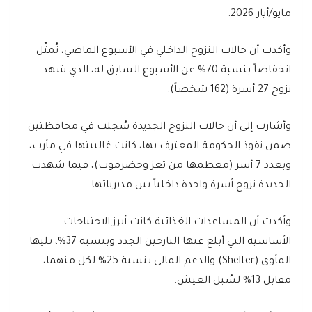
مايو/أيار 2026.
وأكدت أن حالات النزوح الداخلي في الأسبوع الماضي، تُمثّل
انخفاضاً بنسبة 70% عن الأسبوع السابق له، الذي شهد
نزوح 27 أسرة (162 شخصاً).
وأشارت إلى أن حالات النزوح الجديدة سُجلت في محافظتين
ضمن نفوذ الحكومة المعترف بها، كانت غالبيتها في مأرب،
وبعدد 7 أسر (معظمها من تعز وحضرموت)، فيما شهدت
الحديدة نزوح أسرة واحدة داخلياً بين مديرياتها.
وأكدت أن المساعدات الغذائية كانت أبرز الاحتياجات
الأساسية التي أبلغ عنها النازحين الجدد وبنسبة 37%، تليها
المأوى (Shelter) والدعم المالي بنسبة 25% لكل منهما،
مقابل 13% لسُبل العيش.