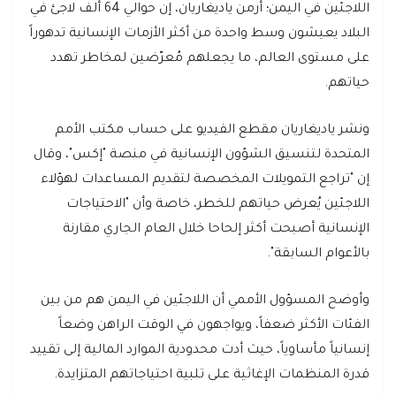
اللاجئين في اليمن؛ أرمن ياديغاريان، إن حوالي 64 ألف لاجئ في
البلاد يعيشون وسط واحدة من أكثر الأزمات الإنسانية تدهوراً
على مستوى العالم، ما يجعلهم مُعرّضين لمخاطر تهدد
حياتهم.
ونشر ياديغاريان مقطع الفيديو على حساب مكتب الأمم
المتحدة لتنسيق الشؤون الإنسانية في منصة "إكس"، وقال
إن "تراجع التمويلات المخصصة لتقديم المساعدات لهؤلاء
اللاجئين يُعرض حياتهم للخطر، خاصة وأن "الاحتياجات
الإنسانية أصبحت أكثر إلحاحا خلال العام الجاري مقارنة
بالأعوام السابقة".
وأوضح المسؤول الأممي أن اللاجئين في اليمن هم من بين
الفئات الأكثر ضعفاً، ويواجهون في الوقت الراهن وضعاً
إنسانياً مأساوياً، حيث أدت محدودية الموارد المالية إلى تقييد
قدرة المنظمات الإغاثية على تلبية احتياجاتهم المتزايدة.