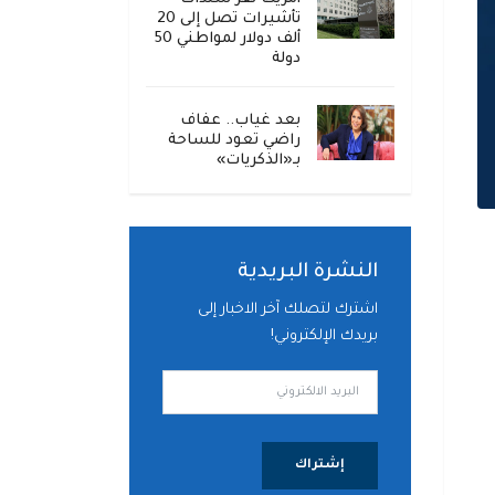
تأشيرات تصل إلى 20
ألف دولار لمواطني 50
دولة
بعد غياب.. عفاف
راضي تعود للساحة
بـ«الذكريات»
النشرة البريدية
اشترك لتصلك آخر الاخبار إلى
بريدك الإلكتروني!
إشتراك