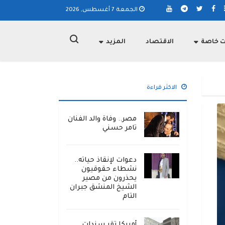
الجمعة 7 أغسطس, 2026
ت خاصة
الاقتصاد
المزيد
الاكثر قراءة
مصر.. وفاة والد الفنان
تامر حسني
دعوات لإنقاذ حياته..
نشطاء حقوقيون
يحذرون من مصير
الشيخ المنشق جبران
التام
أمريكا تقر سندات