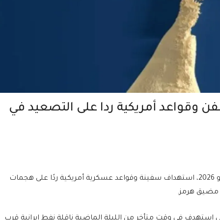
 وقواعد أمريكية ردا على التصعيد في
أعلن الحرس الثوري الإيراني، اليوم الأربعاء 3 يونيو 2026، استهداف سفينة وقواعد عسكرية أمريكية ردًا على هجمات
ب مضيق هرمز.
كي استهدف في وقت متأخر من الليلة الماضية ناقلة نفط إيرانية قرب