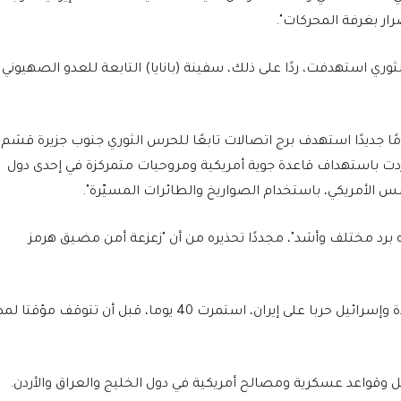
رار بغرفة المحركات".
وري استهدفت، ردًا على ذلك، سفينة (بانايا) التابعة للعدو الصهيوني
ومًا جديدًا استهدف برج اتصالات تابعًا للحرس الثوري جنوب جزيرة قشم"
ي ردت باستهداف قاعدة جوية أمريكية ومروحيات متمركزة في إحدى دول
 الأمريكي، باستخدام الصواريخ والطائرات المسيّرة".
جَه برد مختلف وأشد"، مجددًا تحذيره من أن "زعزعة أمن مضيق هرمز
وفي نهاية فبراير الماضي، شنت الولايات المتحدة وإسرائيل حربا على إيران، استمرت 40 يوما، قبل أن تتوقف مؤقتا
 وقواعد عسكرية ومصالح أمريكية في دول الخليج والعراق والأردن.