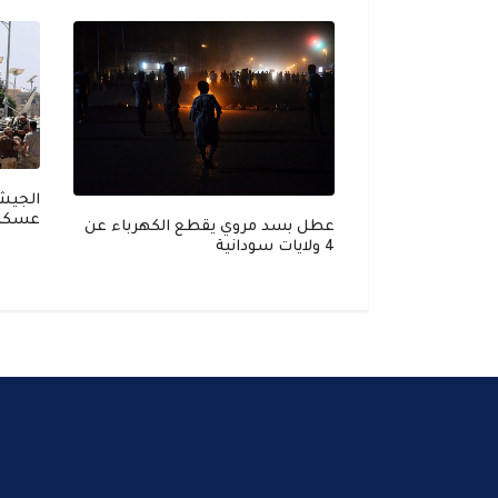
عسكري
د: لن نسمح بمرور
عطل بسد مروي يقطع الكهرباء عن
ً إيرانية مجمدة
4 ولايات سودانية