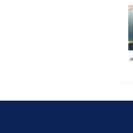
عسكريين في استهداف
ر
عطل بسد مروي يقطع الكهرباء عن
4 ولايات سودانية