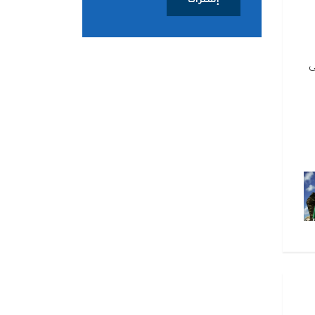
إشتراك
ى