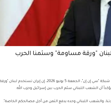
بنان "ورقة مساومة" وسئمنا الحرب
قال الرئيس اللبناني جوزيف عون، في مقابلة مع شبكة "سي إن إن"، الجمعة 5 يونيو 2026، إن إيران تستخدم لبنان "ورق
كداً أن الشعب اللبناني سئم الحرب بين إسرائيل وحزب الله.
عدتنا، والشعب اللبناني وحده يدفع الثمن من أجل مصالحكم الخاصة".