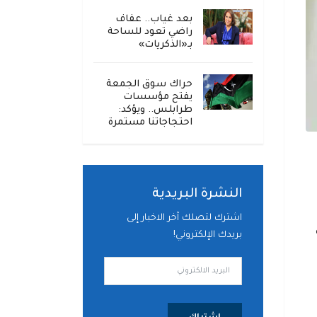
بعد غياب.. عفاف
راضي تعود للساحة
بـ«الذكريات»
حراك سوق الجمعة
يفتح مؤسسات
طرابلس.. ويؤكد:
احتجاجاتنا مستمرة
النشرة البريدية
اشترك لتصلك آخر الاخبار إلى
ة
بريدك الإلكتروني!