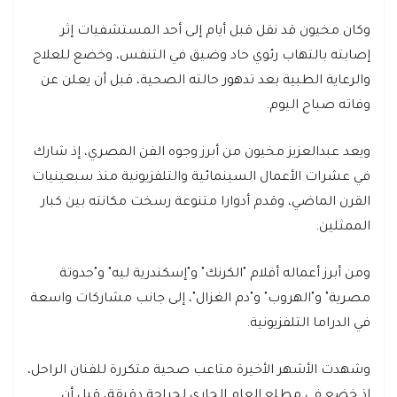
وكان مخيون قد نقل قبل أيام إلى أحد المستشفيات إثر
إصابته بالتهاب رئوي حاد وضيق في التنفس، وخضع للعلاج
والرعاية الطبية بعد تدهور حالته الصحية، قبل أن يعلن عن
وفاته صباح اليوم.
ويعد عبدالعزيز مخيون من أبرز وجوه الفن المصري، إذ شارك
في عشرات الأعمال السينمائية والتلفزيونية منذ سبعينيات
القرن الماضي، وقدم أدوارا متنوعة رسخت مكانته بين كبار
الممثلين.
ومن أبرز أعماله أفلام "الكرنك" و"إسكندرية ليه" و"حدوتة
مصرية" و"الهروب" و"دم الغزال"، إلى جانب مشاركات واسعة
في الدراما التلفزيونية.
وشهدت الأشهر الأخيرة متاعب صحية متكررة للفنان الراحل،
إذ خضع في مطلع العام الجاري لجراحة دقيقة، قبل أن