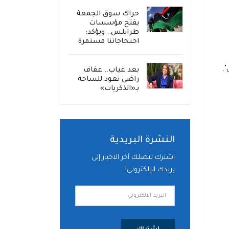
حراك سوق الجمعة
يفتح مؤسسات
طرابلس.. ويؤكد:
احتجاجاتنا مستمرة
.
بعد غياب.. عفاف
راضي تعود للساحة
بـ«الذكريات»
النشرة البريدية
اشترك لتصلك آخر الاخبار إلى
بريدك الإلكتروني!