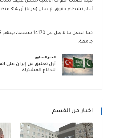
فيما تصدت القوات الأمنية بشكل عنيف للمحتجي
أنباء نشطاء حقوق الإنسان (هرانا) أن 314 متظاهرا قتلوا في الاضطرابات حتى يوم الجمعة، بينهم 47 قاصرا.
جامعة.
الخبر السابق
أول تعليق من إيران على اتف
للدفاع المشترك
اخبار من القسم