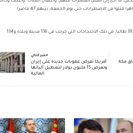
ن، ما أدى إلى مقتل العشرات منهم، واعتقال المئات. وأعلنت وكالة
كما اعتقل ما لا يقل عن 14170 شخصا، بينهم 392 طالبا، في تلك الاحتجاجات التي خرجت في 136 مدينة وبلدة و134
الخبر التالي
اق مكة
أمريكا تفرض عقوبات جديدة على إيران
وتعرض 15 مليون دولار لتعطيل آلياتها
المالية