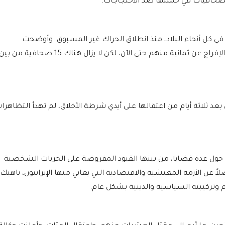
صحافيات في حملتها ضد الاحتجاجات.
ى الأقل أوقفوا في كل أنحاء البلاد، منذ انطلاق الحراك غير المسبوق. وأوضحت
المنظمة التي تتخذ من باريس مقراً لها، أنه تم الإفراج عن ثمانية منهم حتى الآن، لكن لا يزال هناك 15 صحافية من ب
ني في 16 سبتمبر الماضي بعد ثلاثة أيام من اعتقالها على أيدي شرطة الأخلاق، لم تهدأ التظاهرا
حول عدة قضايا، من بينها القيود المفروضة على الحريات الشخصية
ً عن الأزمة المعيشية والاقتصادية التي يعاني منها الإيرانيون، ناهيك
 وتركيبته السياسية والدينية بشكل عام.