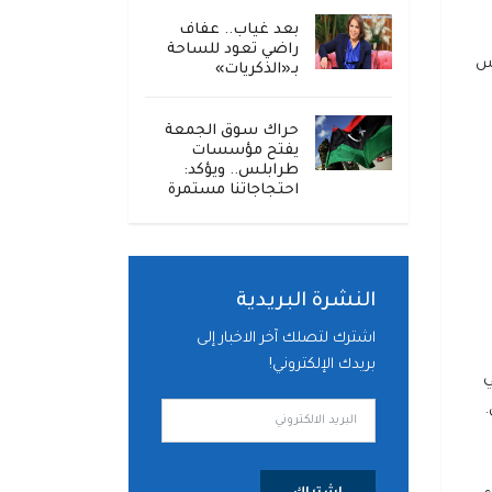
بعد غياب.. عفاف
راضي تعود للساحة
يس
بـ«الذكريات»
حراك سوق الجمعة
يفتح مؤسسات
طرابلس.. ويؤكد:
احتجاجاتنا مستمرة
النشرة البريدية
اشترك لتصلك آخر الاخبار إلى
بريدك الإلكتروني!
ي