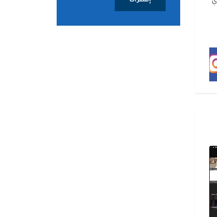
إشتراك
ري