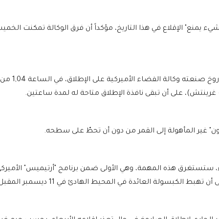
شيء يمنع" الإقلاع في هذا التاريخ، مؤكداً أن فرق الوكالة تمكنت الخم
ومن المقرر أن يُقلع "إس إل إس"، وهو أقوى صاروخ صنعته وكالة الفضاء الأميركية على الإطلاق، في الساعة 1,04 من
" غير المأهولة إلى القمر من دون أن تحطّ على سطحه.
عاء، ستستغرق هذه المهمة، وهي الأولى ضمن برنامج "أرتيميس" الأميرك