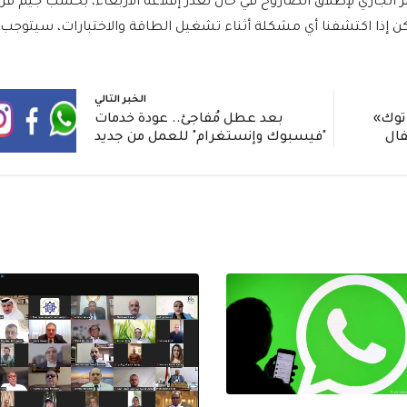
دان احتياطيان آخران في 19 و25 نوفمبر الجاري لإطلاق الصاروخ في حال تعذر إقلاعه الأربعاء، بحسب جيم ف
ال "في الوقت الراهن نحن نركز على 16، ولكن إذا اكتشفنا أي مشكلة أثناء تشغيل الطاقة والاختبارات، سيتوجب
الخبر التالي
 توك»
بعد عطل مُفاجئ.. عودة خدمات
فال
"فيسبوك وإنستغرام" للعمل من جديد