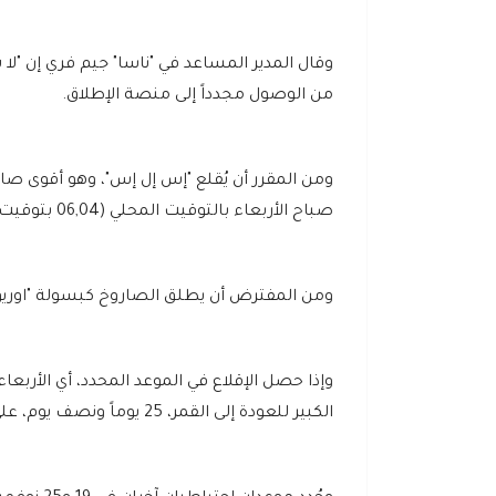
وقال المدير المساعد في "ناسا" جيم فري إن "لا 
من الوصول مجدداً إلى منصة الإطلاق.
صباح الأربعاء بالتوقيت المحلي (06,04 بتوقيت غرينتش)، على أن تبقى نافذة الإطلاق متاحة له لمدة ساعتين.
ومن المفترض أن يطلق الصاروخ كبسولة "اوريون
وإذا حصل الإقلاع في الموعد المحدد، أي الأرب
الكبير للعودة إلى القمر، 25 يوماً ونصف يوم، على أن تهبط الكبسولة العائدة في المحيط الهادئ في 11 ديسمبر المقبل.