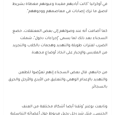
في أوكرانيا "كانت أياديهم مقيدة وعيونهم مغطاة بشريط
لاصق ما ترك إصابات في معاصمهم ووجوههم".
كما أضافت أنه عند وصولهم إلى بعض المعتقلات، خضع
السجناء بعد ذلك لما يسمى "إجراءات دخول"، شملت
الضرب لفترات طويلة والتهديد وهجمات بالكلاب والتجريد
من الملابس والإجبار على اتخاذ أوضاع مجهدة.
من جانبهم، قال بعض السجناء إنهم تعرّضوا للطعن
والتهديد بالإعدام الوهمي والتعليق من الأيدي والأرجل والحرق
بالسجائر.
وتابعت بوغنر "وثقنا أيضا أشكالا مختلفة من العنف
الجنسي، مثل شد رجل بحبل مربوط حول أعضائه التناسلية