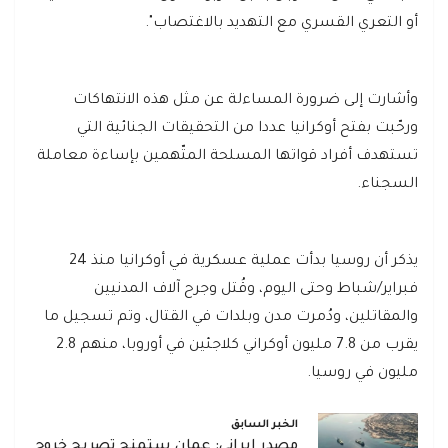
أو التعري القسري مع التهديد بالاغتصاب".
وأشارت إلى ضرورة المساءلة عن مثل هذه الانتهاكات
ورحّبت بفتح أوكرانيا عددا من التحقيقات الجنائية التي
تستهدف أفراد قواتها المسلحة المتّهمين بإساءة معاملة
السجناء.
يذكر أن روسيا بدأت عملية عسكرية في أوكرانيا منذ 24
فبراير/شباط وحتى اليوم، وقُتل وجرح آلاف المدنيين
والمقاتلين، ودُمرت مدن وبلدات في القتال، وتم تسجيل ما
يقرب من 7.8 مليون أوكراني كلاجئين في أوروبا، منهم 2.8
مليون في روسيا.
الخبر السابق
مصدر إيراني: عمان ستمنح تصريح خروج