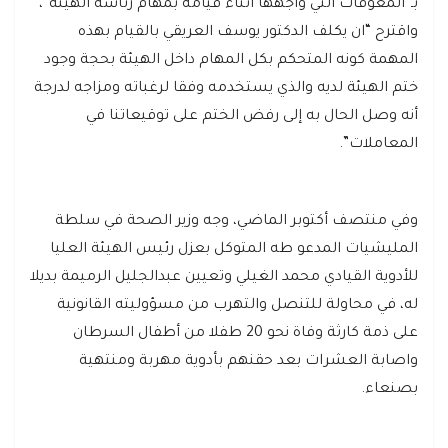
بـ”المعوقات التي واجهها أثناء قيامه بمهام رئاسة الهيئة”،
واقترح “ان يكلف الدكتور يوسف العريقي بالقيام بهذه
المهمة كونه المتحكم بكل المهام داخل الهيئة بحجة وجود
ختم الهيئة لديه والذي يستخدمه وفقا لرغباته ومزاجه لدرجة
أنه وصل الحال به إلى رفض الختم على توقيعاتنا في
المعاملات”.
وفي منتصف أكتوبر الماضي، وجه وزير الصحة في سلطة
المليشيات المدعو طه المتوكل بعزل رئيس الهيئة العليا
للأدوية القيادي محمد الغيلي وتعيين عبدالجليل الرميمة بديلا
له، في محاولة للتنصل والتهرب من مسؤوليته القانونية
على ذمة كارثة وفاة نحو 20 طفلا من أطفال السرطان
واصابة العشرات بعد حقنهم بأدوية مهربة ومنتهية
بصنعاء.