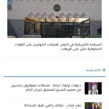
السفارة الأمريكية في اليمن: هجمات الحوثيين على القوات
الحكومية دليل على الإرهاب
الاكثر قراءة
دعوات لإنقاذ حياته.. نشطاء حقوقيون يحذرون
من مصير الشيخ المنشق جبران التام
بعد غياب.. عفاف راضي تعود للساحة