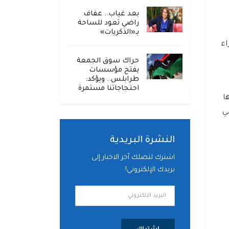
بعد غياب.. عفاف
راضي تعود للساحة
بـ«الذكريات»
اء
حراك سوق الجمعة
يفتح مؤسسات
طرابلس.. ويؤكد:
احتجاجاتنا مستمرة
ا
ي
النشرة البريدية
اشترك لتصلك آخر الاخبار إلى
بريدك الإلكتروني!