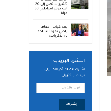
تأشيرات تصل إلى 20
ألف دولار لمواطني 50
دولة
بعد غياب.. عفاف
راضي تعود للساحة
بـ«الذكريات»
النشرة البريدية
اشترك لتصلك آخر الاخبار إلى
بريدك الإلكتروني!
إشتراك