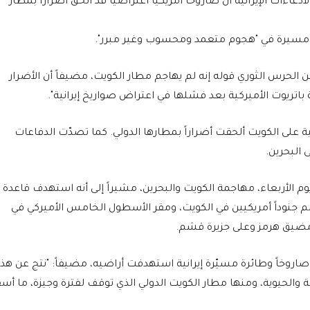
ش الأمريكي، الأربعاء 3 يونيو 2026، إن الادعاءات الإيرانية أن صاروخاً أمريكياً اعتراضياً قد ألحق أضراراً بمطار
ت مسيرة في "هجوم متعمد ومحسوب وغير مبرر".
 عن الحرس الثوري قوله إنه لم يهاجم مطار الكويت، مضيفاً أن الأضرار
باتريوت الأميركية بعد فشلها في اعتراض صواريخ إيرانية".
 هجمات إيرانية على الكويت ألحقت أضراراً بمطارها الدولي. كما تصدّت الدفاعات
 البحرين.
 الأربعاء، مهاجمة الكويت والبحرين، مشيراً إلى أنه استهدف قاعدة
ضم جنوداً أمريكيين في الكويت، ومقر الأسطول الخامس الأميركي في
 مضيق هرمز وعلى جزيرة قشم.
قال الجيش الكويتي في بيان إنه تعامل مع 30 صاروخاً وطائرة مسيّرة إيرانية استهدفت أراضيه، مضيفاً: "نتج عن هذا
ة والحيوية، ومنها مطار الكويت الدولي الذي توقف لفترة وجيزة، ما أسف