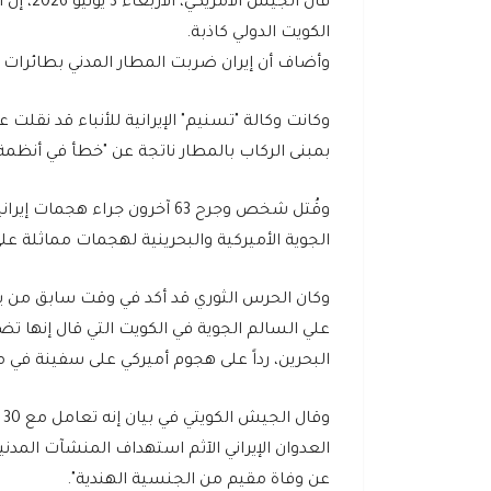
قال الجي
الكويت الدولي كاذبة.
وأضاف أن إيران ضربت المطار المدني بطائرا
وكانت وكالة "تسنيم" الإيرانية للأنباء قد نقلت
بمبنى الركاب بالمطار ناتجة عن "خطأ في أنظمة 
وقُتل شخص وجرح 63 آخرون جراء
الجوية الأميركية والبحرينية لهجمات مماثلة على
وكان الحرس الثوري قد أكد في وقت سابق من يوم
علي السالم الجوية في الكويت التي قال إنها ت
البحرين، رداً على هجوم أميركي على سفينة في
و
العدوان الإيراني الآثم استهداف المنشآت المدني
عن وفاة مقيم من الجنسية الهندية".