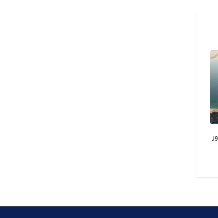
عسكريين في استهداف
ر
عطل بسد مروي يقطع الكهرباء عن
4 ولايات سودانية