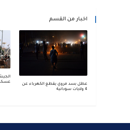
اخبار من القسم
عسكري
د: لن نسمح بمرور
عطل بسد مروي يقطع الكهرباء عن
ً إيرانية مجمدة
4 ولايات سودانية