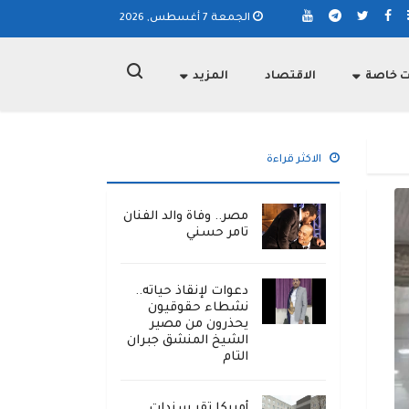
الجمعة 7 أغسطس, 2026
ت خاصة
الاقتصاد
المزيد
الاكثر قراءة
مصر.. وفاة والد الفنان
تامر حسني
دعوات لإنقاذ حياته..
نشطاء حقوقيون
يحذرون من مصير
الشيخ المنشق جبران
التام
أمريكا تقر سندات