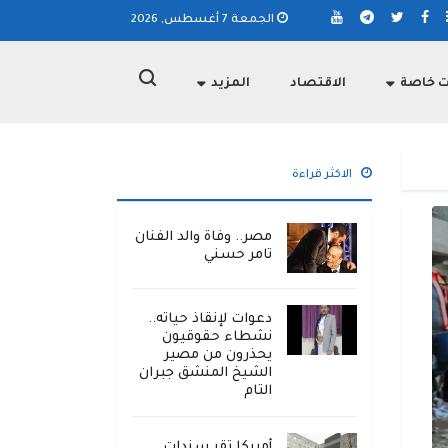
الجمعة 7 أغسطس, 2026
ت خاصة
الاقتصاد
المزيد
الاكثر قراءة
مصر.. وفاة والد الفنان
تامر حسني
دعوات لإنقاذ حياته..
نشطاء حقوقيون
يحذرون من مصير
الشيخ المنشق جبران
التام
أمريكا تقر سندات