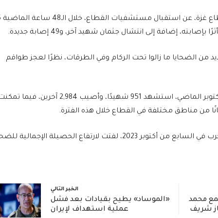
في سياق متصل، كشفت سلط
ته، إضافة إلى انتشال جثمان شهيد آخر، و49 إصابة جديدة.
من الضحايا ما زالوا تحت الركام وفي الطرقات، نظرًا لعجز طواقم
كما أشارت إلى أنه منذ وقف إطلاق النار في 11 أكتوبر الماضي، استشهد 951 شهيدًا، وأصيب 2,984 آخرين، فيما تم
وفيما يتعلق بالإحصائية التراكمية منذ بداية الحرب في السابع من أكتوبر 2023، لفتت لارتفاع الحصيلة الإجمالية ل
الخبر التالي
مع محمد
«الموساد» يطيح بقيادات بعد فشل
از شريف
عملية استهداف لإيران