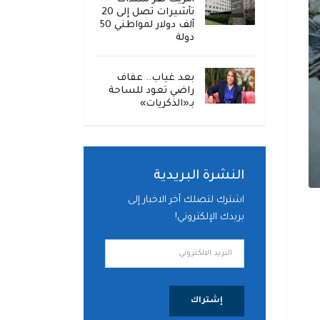
تأشيرات تصل إلى 20
ألف دولار لمواطني 50
دولة
بعد غياب.. عفاف
راضي تعود للساحة
بـ«الذكريات»
النشرة البريدية
اشترك لتصلك آخر الاخبار إلى
بريدك الإلكتروني!
إشتراك