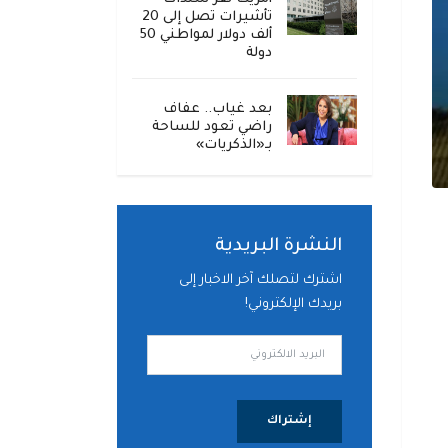
تأشيرات تصل إلى 20
ألف دولار لمواطني 50
دولة
بعد غياب.. عفاف
راضي تعود للساحة
بـ«الذكريات»
النشرة البريدية
اشترك لتصلك آخر الاخبار إلى
بريدك الإلكتروني!
إشتراك