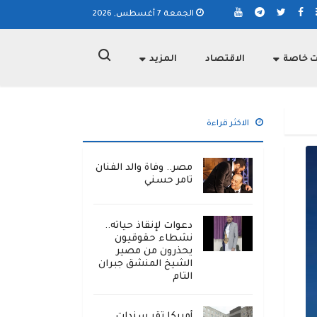
الجمعة 7 أغسطس, 2026
ت خاصة
الاقتصاد
المزيد
الاكثر قراءة
مصر.. وفاة والد الفنان
تامر حسني
دعوات لإنقاذ حياته..
نشطاء حقوقيون
يحذرون من مصير
الشيخ المنشق جبران
التام
أمريكا تقر سندات