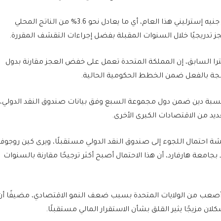
ورغم توقع اقتراض الحكومة أكثر من 100 مليار جنيه إسترليني هذا العام، أي ما يعادل نحو 3.6% من الناتج المحلي
عجز تدريجيًا خلال السنوات المقبلة بفضل إجراءات التقشف المقررة.
را السابق، إن المملكة المتحدة تعمل على خفض العجز مقارنة بدول
جة بالفعل ضمن الخطط الحكومية الحالية.
ى نسبة دين ضمن دول مجموعة السبع وفق بيانات صندوق النقد الدولي،
ديد من الاقتصادات الكبرى الأخرى.
شة احتمال اللجوء إلى صندوق النقد الدولي مستقبلًا، ويرى كين روجوف
جامعة هارفارد، أن هذا الاحتمال أصبح أكثر ترجيحًا مقارنة بالسنوات
 أصعب من الولايات المتحدة بسبب ضعف النمو الاقتصادي، مضيفًا أن
لان مزيجًا يثير القلق بشأن الاستقرار المالي مستقبلًا.