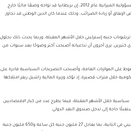
السير روبرت تشوت، الرئيس السابق لمكتب مسؤولية الميزانية عام 2012، إن بريطانيا قد تواجه وضعًا ماليًا خارج
لإنفاق أو زيادة الضرائب، وذلك عندما كان الدين الوطني قد تجاوز
ن المتوقع أن يتجاوز الدين الوطني البريطاني 3 تريليونات جنيه إسترليني خلال الأشهر المقبلة، وربما يحدث ذلك بحلول
دى كثيرين، يرى آخرون أن تداعياته أصبحت أكثر وضوحًا بعد سنوات من
ضغوط على الموازنات العامة، وأصبحت التصريحات السياسية قادرة على
كومية خلال فترات قصيرة، إذ تؤكد وزيرة المالية راشيل ريفز امتلاكها
سياسية خلال الأشهر المقبلة، فيما يطرح عدد من كبار الاقتصاديين
قبلًا حاجة إلى تدخل صندوق النقد الدولي.
يرتفع الدين العام حاليًا بمعدل 7500 جنيه إسترليني في الثانية، بما يعادل 27 مليون جنيه كل ساعة و650 مليون جنيه