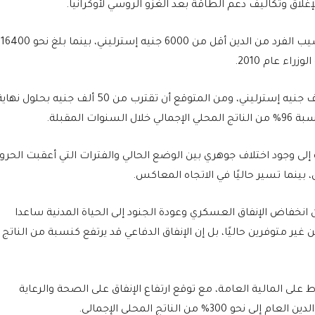
الإغلاق وتكاليف دعم الطاقة بعد الغزو الروسي لأوكرانيا.
عندما تولى توني بلير السلطة عام 1997، كان نصيب الفرد من الدين أقل من 6000 جنيه إسترليني، بينما بلغ نحو 16400
اء عام 2010.
أما اليوم، فتبلغ حصة الفرد من الدين نحو 42 ألف جنيه إسترليني، ومن المتوقع أن تقترب من 50 ألف جنيه بحلول نه
ت المقبلة.
 إلى وجود اختلاف جوهري بين الوضع الحالي والفترات التي أعقبت الحر
، بينما تسير حاليًا في الاتجاه المعاكس.
نخفاض الإنفاق العسكري وعودة الجنود إلى الحياة المدنية ساعدا
غير متوفرين حاليًا، بل إن الإنفاق الدفاعي قد يرتفع كنسبة من الناتج
ى المالية العامة، مع توقع ارتفاع الإنفاق على الصحة والرعاية
% من الناتج المحلي الإجمالي.