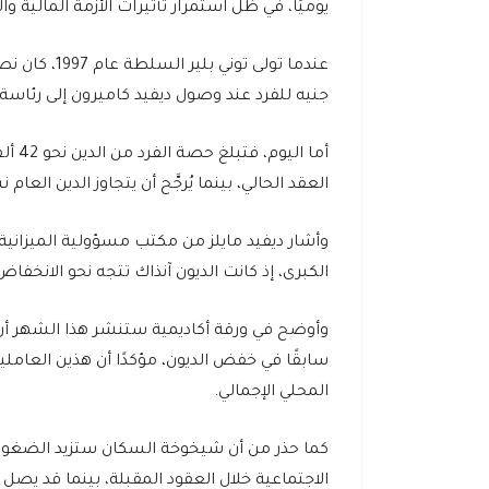
يوميًا، في ظل استمرار تأثيرات الأزمة المالية و
جنيه للفرد عند وصول ديفيد كاميرون إلى رئاسة الوزر
العقد الحالي، بينما يُرجَّح أن يتجاوز الدين العام نسبة 96% من الناتج المحلي الإجمالي خلال السنوا
وأشار ديفيد مايلز من مكتب مسؤولية الميزانية
الكبرى، إذ كانت الديون آنذاك تتجه نحو الانخفاض
وأوضح في ورقة أكاديمية ستنشر هذا الشهر أن ا
سابقًا في خفض الديون، مؤكدًا أن هذين العاملين 
المحلي الإجمالي.
كما حذر من أن شيخوخة السكان ستزيد الضغوط عل
الاجتماعية خلال العقود المقبلة، بينما قد يصل الدين العام إلى نحو 300