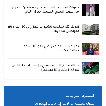
دعوات لإنقاذ حياته.. نشطاء حقوقيون يحذرون
من مصير الشيخ المنشق جبران التام
أمريكا تقر سندات تأشيرات تصل إلى 20 ألف دولار
لمواطني 50 دولة
بعد غياب.. عفاف راضي تعود للساحة
بـ«الذكريات»
حراك سوق الجمعة يفتح مؤسسات طرابلس..
ويؤكد: احتجاجاتنا مستمرة
النشرة البريدية
اشترك لتصلك آخر الاخبار إلى بريدك الإلكتروني!