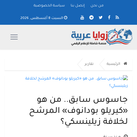
من نحن
إتصل بنا
سياسة الخصوصية
السبت 8 أغسطس, 2026
الرئيسية
تقارير
جاسوس سابق.. من هو
«كيريلو بودانوف» المرشح
لخلافة زيلينسكي؟