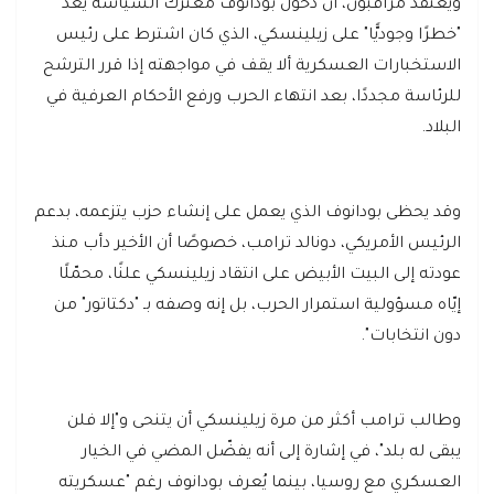
ويعتقد مراقبون، أن دخول بودانوف معترك السياسة يعد
"خطرًا وجوديًّا" على زيلينسكي، الذي كان اشترط على رئيس
الاستخبارات العسكرية ألا يقف في مواجهته إذا قرر الترشح
للرئاسة مجددًا، بعد انتهاء الحرب ورفع الأحكام العرفية في
البلاد.
وقد يحظى بودانوف الذي يعمل على إنشاء حزب يتزعمه، بدعم
الرئيس الأمريكي، دونالد ترامب، خصوصًا أن الأخير دأب منذ
عودته إلى البيت الأبيض على انتقاد زيلينسكي علنًا، محمّلًا
إيّاه مسؤولية استمرار الحرب، بل إنه وصفه بـ "دكتاتور" من
دون انتخابات".
وطالب ترامب أكثر من مرة زيلينسكي أن يتنحى و"إلا فلن
يبقى له بلد"، في إشارة إلى أنه يفضّل المضي في الخيار
العسكري مع روسيا، بينما يُعرف بودانوف رغم "عسكريته