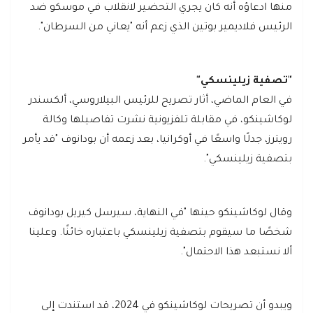
منها ادعاؤه أنه كان يجري التحضير لانقلاب في موسكو ضد
الرئيس فلاديمير بوتين الذي زعم أنه "يعاني من السرطان".
"تصفية زيلينسكي"
في العام الماضي، أثار تصريح للرئيس البيلاروسي، ألكسندر
لوكاشينكو، في مقابلة تلفزيونية نشرت تفاصيلها وكالة
رويترز، جدلًا واسعًا في أوكرانيا، بعد زعمه أن بودانوف "قد يأمر
بتصفية زيلينسكي".
وقال لوكاشينكو حينها "في النهاية، سيرسل كيريل بودانوف
شخصًا ما سيقوم بتصفية زيلينسكي باعتباره خائنًا. وعلينا
ألا نستبعد هذا الاحتمال".
ويبدو أن تصريحات لوكاشينكو في 2024، قد استندت إلى