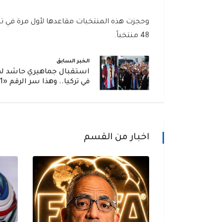
وحجزت هذه المنتخبات مقاعدها لأول مرة في تا
48 منتخباً.
الخبر السابق
استقبال جماهيري حاشد ل
في تركيا.. وهذا سر الرقم «61»
اخبار من القسم
اء اللاعبين أحذية