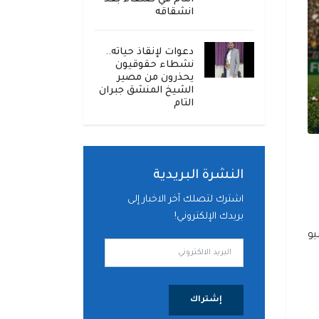
انشقاقه
دعوات لإنقاذ حياته..
نشطاء حقوقيون
يحذرون من مصير
الشيخ المنشق جبران
التام
النشرة البريدية
اشترك لتصلك آخر الاخبار إلى
بريدك الإلكتروني!
القدم 2026 في الـ 11 من يونيو
إشتراك