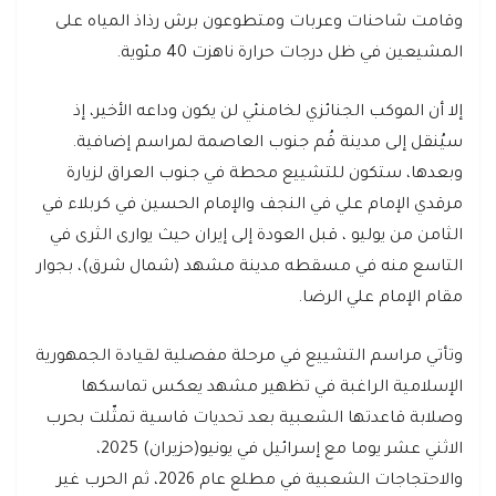
وقامت شاحنات وعربات ومتطوعون برش رذاذ المياه على
المشيعين في ظل درجات حرارة ناهزت 40 مئوية.
إلا أن الموكب الجنائزي لخامنئي لن يكون وداعه الأخير، إذ
سيُنقل إلى مدينة قُم جنوب العاصمة لمراسم إضافية.
وبعدها، ستكون للتشييع محطة في جنوب العراق لزيارة
مرقدي الإمام علي في النجف والإمام الحسين في كربلاء في
الثامن من يوليو ، قبل العودة إلى إيران حيث يوارى الثرى في
التاسع منه في مسقطه مدينة مشهد (شمال شرق)، بجوار
مقام الإمام علي الرضا.
وتأتي مراسم التشييع في مرحلة مفصلية لقيادة الجمهورية
الإسلامية الراغبة في تظهير مشهد يعكس تماسكها
وصلابة قاعدتها الشعبية بعد تحديات قاسية تمثّلت بحرب
الاثني عشر يوما مع إسرائيل في يونيو(حزيران) 2025،
والاحتجاجات الشعبية في مطلع عام 2026، ثم الحرب غير