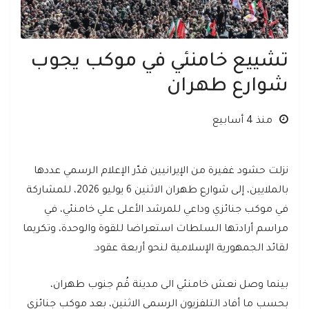
تشييع خامنئي في موكب يجوب
شوارع طهران
منذ 4 أسابيع
نزلت حشود غفيرة من الإيرانيين قدّر الإعلام الرسمي عددها
بالملايين، إلى شوارع طهران الاثنين 6 يوليو 2026، للمشاركة
في موكب جنائزي وداعي للمرشد الأعلى علي خامنئي، في
مراسم أرادتها السلطات استعراضا للقوة والوحدة، وتكريما
لقائد الجمهورية الإسلامية لنحو أربعة عقود.
بينما وصل نعش خامنئي الى مدينة قُم جنوب طهران،
بحسب ما أفاد التلفزيون الرسمي الاثنين، بعد موكب جنائزي