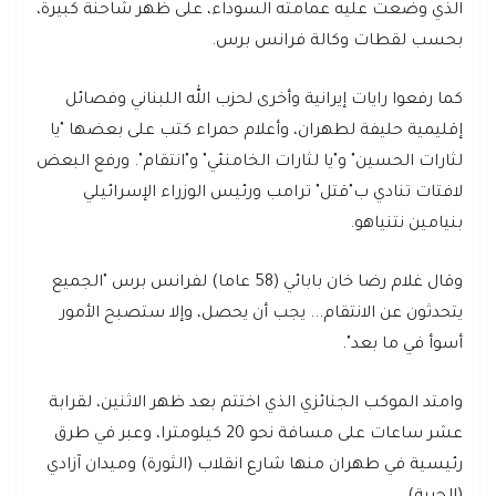
الذي وضعت عليه عمامته السوداء، على ظهر شاحنة كبيرة،
بحسب لقطات وكالة فرانس برس.
كما رفعوا رايات إيرانية وأخرى لحزب الله اللبناني وفصائل
إقليمية حليفة لطهران، وأعلام حمراء كتب على بعضها "يا
لثارات الحسين" و"يا لثارات الخامنئي" و"انتقام". ورفع البعض
لافتات تنادي ب"قتل" ترامب ورئيس الوزراء الإسرائيلي
بنيامين نتنياهو.
وقال غلام رضا خان بابائي (58 عاما) لفرانس برس "الجميع
يتحدثون عن الانتقام... يجب أن يحصل، وإلا ستصبح الأمور
أسوأ في ما بعد".
وامتد الموكب الجنائزي الذي اختتم بعد ظهر الاثنين، لقرابة
عشر ساعات على مسافة نحو 20 كيلومترا، وعبر في طرق
رئيسية في طهران منها شارع انقلاب (الثورة) وميدان آزادي