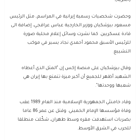
(الحرية).
وحضرت شخصيات رسمية إيرانية في المراسم، مثل الرئيس
مسعود بيزشكيان ووزير الخارجية عباس عراقجي، إضافة الى
قادة عسكريين. كما نشرت وسائل إعلام محلية صورة
للرئيس الأسبق محمود أحمدي نجاد يسير في موكب
التشييع.
وقال بيزشكيان على منصة إكس إن "المثل الذي أعطاه
الشهيد أظهر للجميع أن أكبر ميزة تتمتع بها إيران هي
شعبها ووحدتها".
وقاد خامنئي الجمهورية الإسلامية منذ العام 1989 عقب
وفاة مؤسسها الإمام الخميني. وقتل عن عمر 86 عاما
بضربات استهدفت مقره وسط طهران، شكّلت منطلقا
للحرب في الشرق الأوسط.