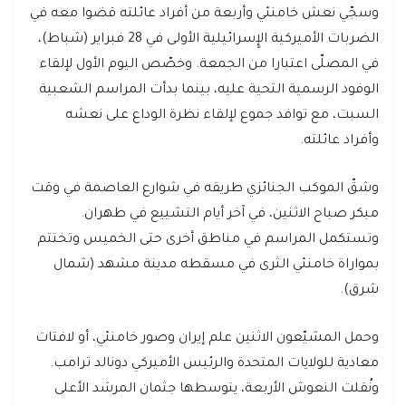
وسجّي نعش خامنئي وأربعة من أفراد عائلته قضوا معه في
الضربات الأميركية الإٍسرائيلية الأولى في 28 فبراير (شباط)،
في المصلّى اعتبارا من الجمعة. وخصّص اليوم الأول لإلقاء
الوفود الرسمية التحية عليه، بينما بدأت المراسم الشعبية
السبت، مع توافد جموع لإلقاء نظرة الوداع على نعشه
وأفراد عائلته.
وشقّ الموكب الجنائزي طريقه في شوارع العاصمة في وقت
مبكر صباح الاثنين، في آخر أيام التشييع في طهران.
وتستكمل المراسم في مناطق أخرى حتى الخميس وتختتم
بمواراة خامنئي الثرى في مسقطه مدينة مشهد (شمال
شرق).
وحمل المشيّعون الاثنين علم إيران وصور خامنئي، أو لافتات
معادية للولايات المتحدة والرئيس الأميركي دونالد ترامب.
ونُقلت النعوش الأربعة، يتوسطها جثمان المرشد الأعلى