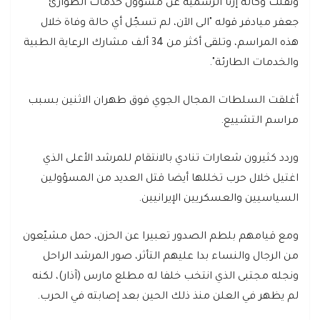
ونقلت وكالة إرنا الرسمية عن مسؤول خدمات الطوارئ
جعفر ميادفر قوله "الى الآن، لم تسجّل أي حالة وفاة خلال
هذه المراسم، وتلقى أكثر من 34 ألف مشارك الرعاية الطبية
والخدمات الطارئة".
أغلقت السلطات المجال الجوي فوق طهران الاثنين بسبب
مراسم التشييع.
وردد كثيرون شعارات تنادي بالانتقام للمرشد الأعلى الذي
اغتيل خلال حرب تخللها أيضا قتل العديد من المسؤولين
السياسيين والعسكريين الإيرانيين.
ومع قيامهم بلطم الصدور تعبيرا عن الحزن، حمل مشيّعون
من الرجال والنساء بدا عليهم التأثر، صور المرشد الراحل
ونجله مجتبى الذي انتخب خلفا له مطلع مارس (آذار)، لكنه
لم يظهر في العلن منذ ذلك الحين بعد إصابته في الحرب.