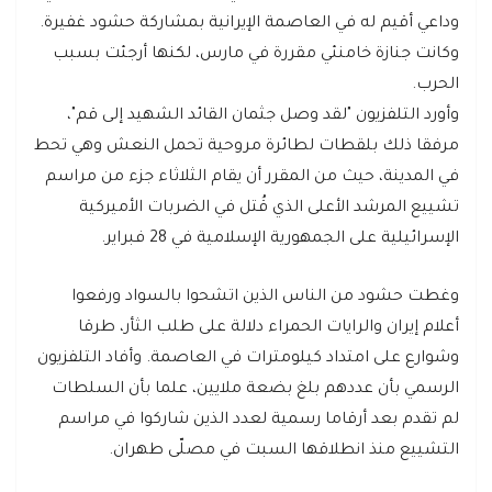
وداعي أقيم له في العاصمة الإيرانية بمشاركة حشود غفيرة.
وكانت جنازة خامنئي مقررة في مارس، لكنها أرجئت بسبب
الحرب.
وأورد التلفزيون "لقد وصل جثمان القائد الشهيد إلى قم"،
مرفقا ذلك بلقطات لطائرة مروحية تحمل النعش وهي تحط
في المدينة، حيث من المقرر أن يقام الثلاثاء جزء من مراسم
تشييع المرشد الأعلى الذي قُتل في الضربات الأميركية
الإسرائيلية على الجمهورية الإسلامية في 28 فبراير.
وغطت حشود من الناس الذين اتشحوا بالسواد ورفعوا
أعلام إيران والرايات الحمراء دلالة على طلب الثأر، طرقا
وشوارع على امتداد كيلومترات في العاصمة. وأفاد التلفزيون
الرسمي بأن عددهم بلغ بضعة ملايين، علما بأن السلطات
لم تقدم بعد أرقاما رسمية لعدد الذين شاركوا في مراسم
التشييع منذ انطلاقها السبت في مصلّى طهران.