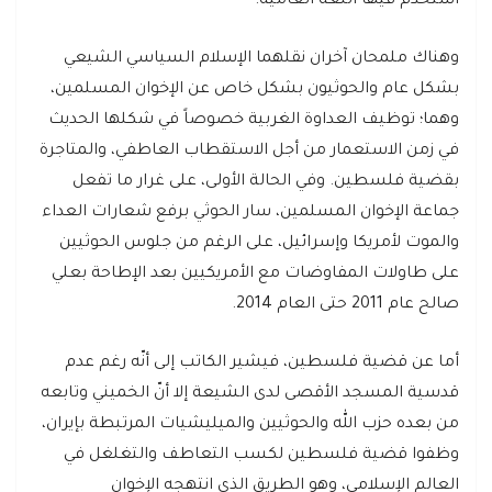
استخدم فيها اللغة العامية.
وهناك ملمحان آخران نقلهما الإسلام السياسي الشيعي
بشكل عام والحوثيون بشكل خاص عن الإخوان المسلمين،
وهما؛ توظيف العداوة الغربية خصوصاً في شكلها الحديث
في زمن الاستعمار من أجل الاستقطاب العاطفي، والمتاجرة
بقضية فلسطين. وفي الحالة الأولى، على غرار ما تفعل
جماعة الإخوان المسلمين، سار الحوثي برفع شعارات العداء
والموت لأمريكا وإسرائيل، على الرغم من جلوس الحوثيين
على طاولات المفاوضات مع الأمريكيين بعد الإطاحة بعلي
صالح عام 2011 حتى العام 2014.
أما عن قضية فلسطين، فيشير الكاتب إلى أنّه رغم عدم
قدسية المسجد الأقصى لدى الشيعة إلا أنّ الخميني وتابعه
من بعده حزب الله والحوثيين والميليشيات المرتبطة بإيران،
وظفوا قضية فلسطين لكسب التعاطف والتغلغل في
العالم الإسلامي، وهو الطريق الذي انتهجه الإخوان