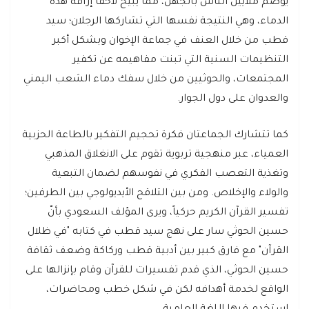
يوصم ملايين الناس بالجهل، مما يبيح لاحقاً إراقة هذه
الدماء، وهي النتيجة نفسها التي تشاركها الرجلان؛ سيد
قطب من خلال العنف في جماعة الإخوان وبشكل أكبر
التنظيمات السنية التي تبنت مفاهيمه عن تكفير
المجتمعات، والحوثيين من خلال سفك دماء الشعب اليمني
والعدوان على دول الجوار.
كما تتشارك الجماعتان فكرة تحجيم التفكير بالطاعة الحزبية
العمياء، عبر منهجية تربوية تقوم على الانغلاق المذهبي
وتغذية التعصب الفكري في نفوسهم لضمان التبعية
والولاء والإخلاص. ومن بين التلاقح الأيديولوجي بين الطرفين؛
تفسير القرآن الكريم حركياً، ويرى المؤلف السعودي بأنّ
حسين الحوثي سار على نهج سيد قطب في كتابه "في ظلال
القرآن" مع فارق كبير بين أدبية قطب وركاكة وضعف ثقافة
حسين الحوثي، الذي قدم تفسيرات للقرآن وقام بإنزالها على
الواقع لخدمة أهدافه لكن في شكل خطب ومحاضرات،