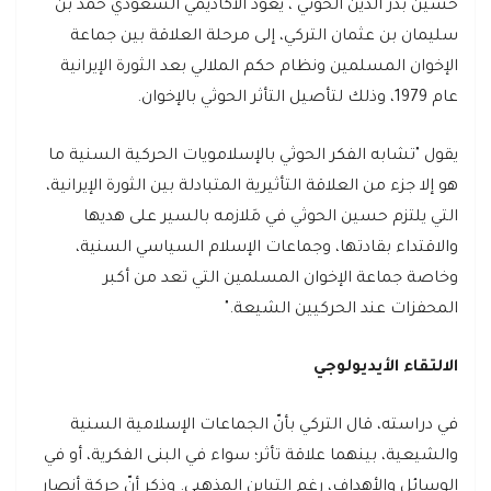
حسين بدر الدين الحوثي"، يعود الأكاديمي السعودي حمد بن
سليمان بن عثمان التركي، إلى مرحلة العلاقة بين جماعة
الإخوان المسلمين ونظام حكم الملالي بعد الثورة الإيرانية
عام 1979، وذلك لتأصيل التأثر الحوثي بالإخوان.
يقول "تشابه الفكر الحوثي بالإسلامويات الحركية السنية ما
هو إلا جزء من العلاقة التأثيرية المتبادلة بين الثورة الإيرانية،
التي يلتزم حسين الحوثي في مَلازمه بالسير على هديها
والاقتداء بقادتها، وجماعات الإسلام السياسي السنية،
وخاصة جماعة الإخوان المسلمين التي تعد من أكبر
المحفزات عند الحركيين الشيعة."
الالتقاء الأيديولوجي
في دراسته، قال التركي بأنّ الجماعات الإسلامية السنية
والشيعية، بينهما علاقة تأثر؛ سواء في البنى الفكرية، أو في
الوسائل والأهداف، رغم التباين المذهبي. وذكر أنّ حركة أنصار