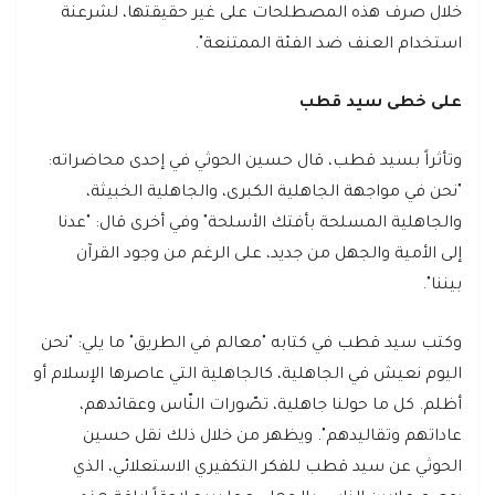
خلال صرف هذه المصطلحات على غير حقيقتها، لشرعنة
استخدام العنف ضد الفئة الممتنعة".
على خطى سيد قطب
وتأثراً بسيد قطب، قال حسين الحوثي في إحدى محاضراته:
"نحن في مواجهة الجاهلية الكبرى، والجاهلية الخبيثة،
والجاهلية المسلحة بأفتك الأسلحة" وفي أخرى قال: "عدنا
إلى الأمية والجهل من جديد، على الرغم من وجود القرآن
بيننا".
وكتب سيد قطب في كتابه "معالم في الطريق" ما يلي: "نحن
اليوم نعيش في الجاهلية، كالجاهلية التي عاصرها الإسلام أو
أظلم. كل ما حولنا جاهلية، تصّورات النّاس وعقائدهم،
عاداتهم وتقاليدهم". ويظهر من خلال ذلك نقل حسين
الحوثي عن سيد قطب للفكر التكفيري الاستعلائي، الذي