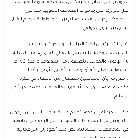
للحوثيين من احتلال مديريات في محافظة شبوة الجنوبية،
قبل تحريرها على يد قوات العمالقة الجنوبية بعد عزل
المحافظ الإخواني، محمد صالح بن عديو، وتولية الزعيم القبلي
عوض بن الوزير العولقي.
يقول نائب رئيس لجنة الدراسات والبحوث والتدريب
بالجمعية الوطنية للمجلس الانتقالي الجنوبي، عمر باجردانة،
بأنّ الإخوان والحوثيين ينطلقون من أيديولوجيا واحدة؛ ترى في
نفسها سلطان الله أو أوصياء الله في الأرض. وأضاف
لـ"حفريات" بأنّ الجماعتين تنطلقان من الاعتقاد في فكرة
مقدسة، ولهذا يرون في أي قوى تخالف مشروعهما حرباً على
الإسلام.
ولفت باجردانة إلى وجود تخادم عسكري وسياسي بين الإخوان
والحوثيين في المحافظات الجنوبية، على الرغم من عدائهما
في المحافظات الشمالية، لكن ذلك "يعود إلى البراغماتية