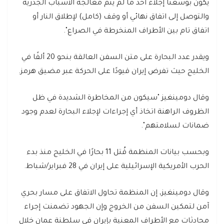
يكون بوسعنا إجلاء أحد ما لم يتم معالجة الأسباب الجذرية
والتوصل إلى اتفاق نهائي أو وقف (كامل) لإطلاق النار أو
اتفاق تام بين الأطراف المنخرطة في الصراع".
ويقدر عدد البحارة على متن السفن العالقة بنحو 20 ألفًا في
الخليج حيث تفرض إيران قيودًا على الحركة عبر مضيق هرمز.
وقال دومينغيز "سيكون من المخاطرة الشديدة في ظل
الظروف الراهنة اتخاذ أي إجراءات لإجلاء البحارة لعدم وجود
ضمانات لسلامتهم".
وبحسب بيانات المنظمة قُتل 11 بحارًا في الخليج منذ بدء
الحرب الأمريكية الإسرائيلية على إيران في 28 فبراير/شباط.
وقال دومينغيز، إن المنظمة تحاول الاتفاق على مسار بحري
آمن لتمكين السفن من الخروج وإن الجهود تضمنت إجراء
محادثات مع الأطراف المعنية بإيران في سلطنة عمان خلال