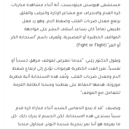
مستشفى هيوستن ميثوديست، أنه أثناء مشاهدة مباريات
كرة القدم والانجراف مع مشاعر الإثارة والترقب والقلق،
يرتفع معدل ضربات القلب وضغط الدم، وهو رد فعل
طبيعي تماماً كان يساعد أسلاف البشر على مواجهة
المواقف الخطيرة أو المصيرية، ويُعرف باسم "استجابة الكر
أو الفر" (Fight or Flight).
ويقول الدكتور زغبي: "عندما نتعرض لموقف مرهق جسدياً أو
نفسياً، تفرز الغدد الكظرية هرمونات تؤدي إلى ارتفاع ضغط
الدم ومعدل ضربات القلب. وتُعد هذه الاستجابة آلية فطرية
موروثة، هدفها الحفاظ على يقظتنا ومنحنا الطاقة اللازمة
للتعامل مع الموقف".
ويضيف: "قد لا يبدو الحماس الشديد أثناء مباراة كرة قدم
سبباً يستدعي هذه الاستجابة، لكن الجسم لا يدرك ذلك. كل
ما يعرفه هو أننا نمر بتجربة شديدة التوتر، فيحاول منحنا