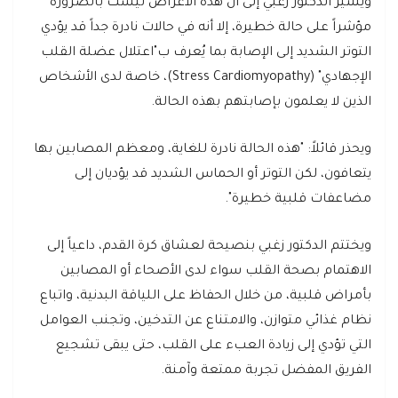
ويشير الدكتور زغبي إلى أن هذه الأعراض ليست بالضرورة
مؤشراً على حالة خطيرة، إلا أنه في حالات نادرة جداً قد يؤدي
التوتر الشديد إلى الإصابة بما يُعرف ب"اعتلال عضلة القلب
الإجهادي" (Stress Cardiomyopathy)، خاصة لدى الأشخاص
الذين لا يعلمون بإصابتهم بهذه الحالة.
ويحذر قائلاً: "هذه الحالة نادرة للغاية، ومعظم المصابين بها
يتعافون، لكن التوتر أو الحماس الشديد قد يؤديان إلى
مضاعفات قلبية خطيرة".
ويختتم الدكتور زغبي بنصيحة لعشاق كرة القدم، داعياً إلى
الاهتمام بصحة القلب سواء لدى الأصحاء أو المصابين
بأمراض قلبية، من خلال الحفاظ على اللياقة البدنية، واتباع
نظام غذائي متوازن، والامتناع عن التدخين، وتجنب العوامل
التي تؤدي إلى زيادة العبء على القلب، حتى يبقى تشجيع
الفريق المفضل تجربة ممتعة وآمنة.